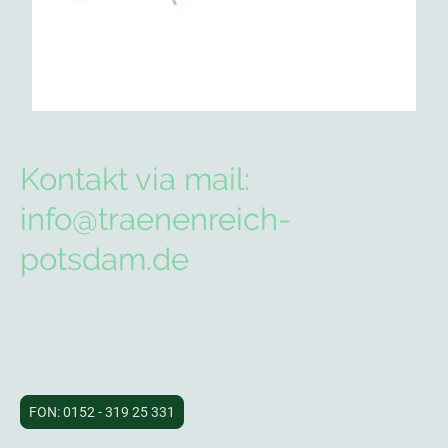
Kontakt via mail:
info@traenenreich-
potsdam.de
oder über die Mailfunktion auf der
Frontpage ("Home") unten
FON: 0152 - 319 25 331