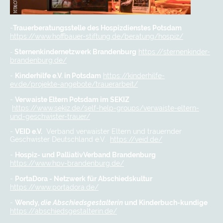
-
Trauerberatungsstelle des Hospizdienstes Potsdam
https://www.hoffbauer-stiftung.de/beratung/hospiz/
-
Sternenkindernetzwerk Brandenburg
https://sternenkinder-
brandenburg.de/
-
Kinderhilfe e.V. in Potsdam
https://kinderhilfe-
ev.de/projekte-angebote/trauerarbeit/
-
Verwaiste Eltern Potsdam im SEKIZ
https://www.sekiz.de/self-help-groups/verwaiste-eltern-
und-geschwister-trauer/
-
VEID e.V.
Verband verwaister Eltern und trauernder
Geschwister Deutschland e.V.
https://veid.de/
-
Hospiz- und PalliativVerband Brandenburg
https://www.hpv-brandenburg.de/
-
PortaDora - Netzwerk für Abschiedskultur
https://www.portadora.de/
-
Wendy,
die Abschiedsgestalterin
und Kinderbuch-kundige
https://abschiedsgestalterin.de/