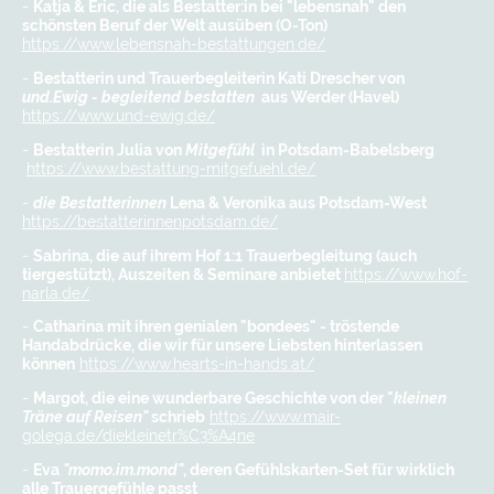
-
Katja & Eric, die als Bestatter:in bei "lebensnah" den
schönsten Beruf der Welt ausüben (O-Ton)
https://www.lebensnah-bestattungen.de/
-
Bestatterin und Trauerbegleiterin Kati Drescher von
und.Ewig - begleitend bestatten
aus Werder (Havel)
https://www.und-ewig.de/
-
Bestatterin Julia von
Mitgefühl
in Potsdam-Babelsberg
https://www.bestattung-mitgefuehl.de/
-
die Bestatterinnen
Lena & Veronika aus Potsdam-West
https://bestatterinnenpotsdam.de/
-
Sabrina, die auf ihrem Hof 1:1 Trauerbegleitung (auch
tiergestützt), Auszeiten & Seminare anbietet
https://www.hof-
narla.de/
-
Catharina mit ihren genialen "bondees" - tröstende
Handabdrücke, die wir für unsere Liebsten hinterlassen
können
https://www.hearts-in-hands.at/
-
Margot, die eine wunderbare Geschichte von der "
kleinen
Träne auf Reisen"
schrieb
https://www.mair-
golega.de/diekleinetr%C3%A4ne
-
Eva
"momo.im.mond"
, deren Gefühlskarten-Set für wirklich
alle Trauergefühle passt